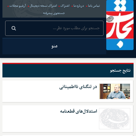
تماس باما
درباره ما
اشتراک
اشتراک نسخه دیجیتال
آرشیو مجلات
جستجوی پیشرفته
منو
نتایج جستجو
در تنگنای نااطمینانی
استدلال‌های قطعنامه