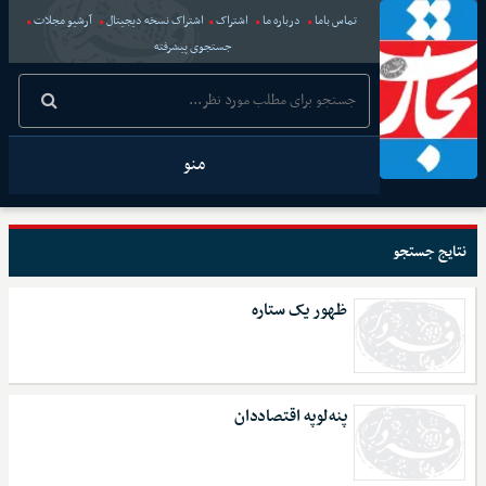
تماس باما
درباره ما
اشتراک
اشتراک نسخه دیجیتال
آرشیو مجلات
جستجوی پیشرفته
منو
نتایج جستجو
ظهور یک ستاره
پنه‌لوپه اقتصاددان