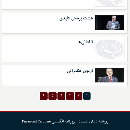
هشت پرسش کلیدی
آبادانی‌ها
آزمون حکمرانی
۶
۵
۴
۳
۲
۱
روزنامه دنیای اقتصاد
روزنامه انگلیسی Financial Tribune