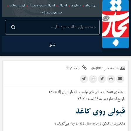
تماس باما
درباره ما
اشتراک
اشتراک نسخه دیجیتال
آرشیو مجلات
جستجوی پیشرفته
منو
شناسه خبر :
46488
لینک کوتاه
مجله ی 540 - صدای پای ترامپ
اخبار
ایران (اقتصاد)
تاریخ انتشار:
شنبه ۱۹ اسفند ۱۴۰۲
قبولی روی کاغذ
متغیرهای کلان درباره سال 1402 چه می‌گویند؟