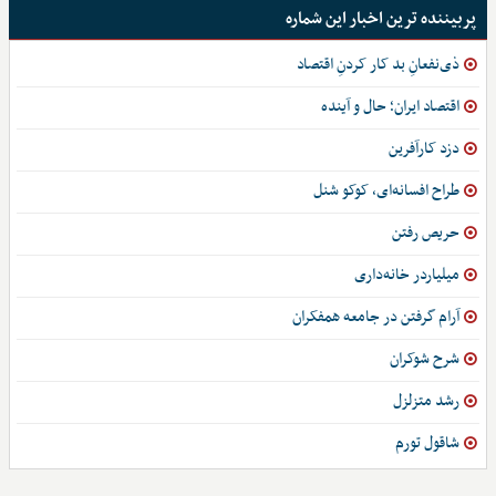
پربیننده ترین اخبار این شماره
ذی‌نفعانِ بد کار کردنِ اقتصاد
اقتصاد ایران؛ حال و آینده
دزد کارآفرین
طراح افسانه‌ای، کوکو شنل
حریص رفتن
میلیاردر خانه‌داری
آرام گرفتن در جامعه همفکران
شرح شوکران
رشد متزلزل
شاقول تورم