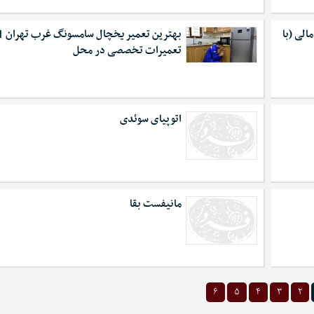
الی (با
بهترین تعمیر یخچال سامسونگ غرب تهران |
تعمیرات تخصصی در محل
اتوپیای سوئدی
مانیفست بقا
۶
۵
۴
۳
۲