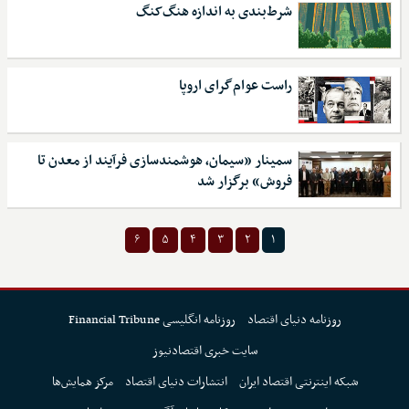
شرط‌بندی به اندازه هنگ‌کنگ
راست عوام‌گرای اروپا
سمینار «سیمان، هوشمندسازی فرآیند از معدن تا
فروش» برگزار شد
۶
۵
۴
۳
۲
۱
روزنامه دنیای اقتصاد
روزنامه انگلیسی Financial Tribune
سایت خبری اقتصادنیوز
شبکه اینترنتی اقتصاد ایران
انتشارات دنیای اقتصاد
مرکز همایش‌ها