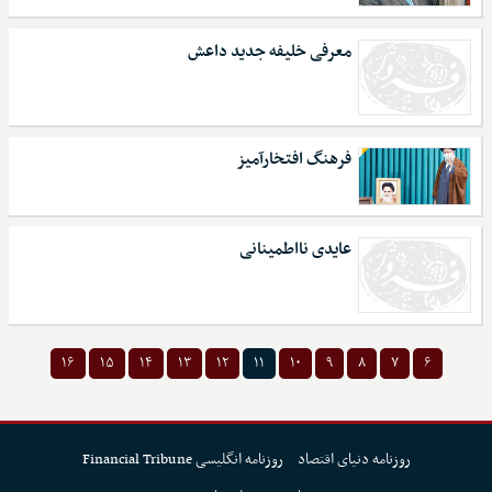
معرفی خلیفه جدید داعش
فرهنگ افتخارآمیز
عایدی نااطمینانی
۱۶
۱۵
۱۴
۱۳
۱۲
۱۱
۱۰
۹
۸
۷
۶
روزنامه دنیای اقتصاد
روزنامه انگلیسی Financial Tribune