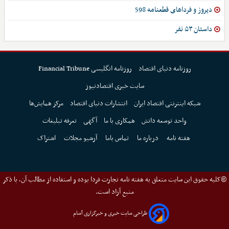
دیروز و فرداهای قطعنامه 598
داستان ۵۳ نفر
روزنامه دنیای اقتصاد
روزنامه انگلیسی Financial Tribune
سایت خبری اقتصادنیوز
شبکه اینترنتی اقتصاد ایران
انتشارات دنیای اقتصاد
مرکز همایش‌ها
واحد توسعه دانش
همکاری با ما
آگهی
تعرفه تبلیغات
هفته نامه
درباره ما
تماس باما
آرشیو مجلات
اشتراک
©کلیه حقوق این سایت متعلق به هفته نامه تجارت فردا بوده و استفاده از مطالب آن، با ذکر
منبع آزاد است.
طراحی سایت خبری و خبرگزاری آسام