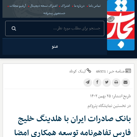
تماس باما
درباره ما
اشتراک
اشتراک نسخه دیجیتال
آرشیو مجلات
جستجوی پیشرفته
منو
شناسه خبر :
46321
لینک کوتاه
تاریخ انتشار:
۲۵ بهمن ۱۴۰۲
در نخستین نمایشگاه پتروکم
بانک صادرات ایران با هلدینگ خلیج
فارس تفاهم‌نامه توسعه همکاری امضا