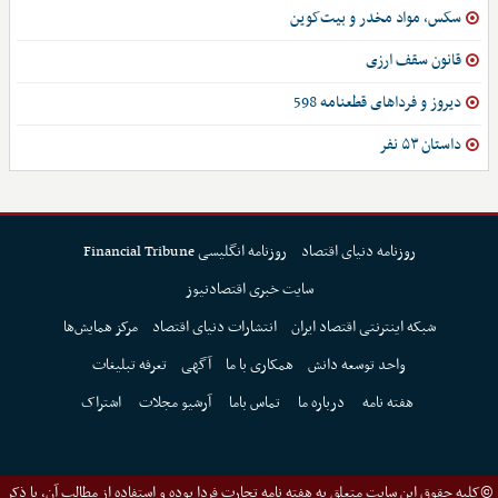
سکس، مواد مخدر و بیت‌کوین
قانون سقف ارزی
دیروز و فرداهای قطعنامه 598
داستان ۵۳ نفر
روزنامه دنیای اقتصاد
روزنامه انگلیسی Financial Tribune
سایت خبری اقتصادنیوز
شبکه اینترنتی اقتصاد ایران
انتشارات دنیای اقتصاد
مرکز همایش‌ها
واحد توسعه دانش
همکاری با ما
آگهی
تعرفه تبلیغات
هفته نامه
درباره ما
تماس باما
آرشیو مجلات
اشتراک
©کلیه حقوق این سایت متعلق به هفته نامه تجارت فردا بوده و استفاده از مطالب آن، با ذکر