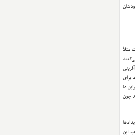
ودشان
 مثلاً
ی‌کنند
فرینی
د برای
این ما
د چون
یدادها
ب این