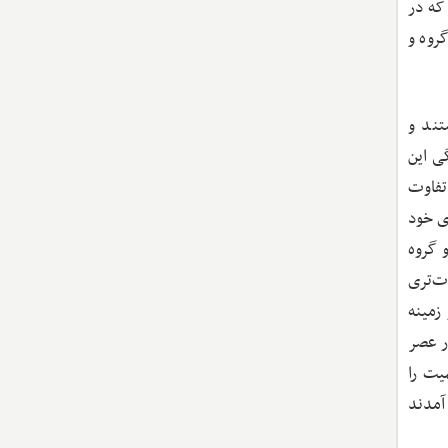
کم که در
روه و
داشتند و
ی این
تفاوت
ی خود
 آن دو گروه
ت‌تری
. این گروه حاکم در زمینه
ر عصر
یت را
جلو آمدند