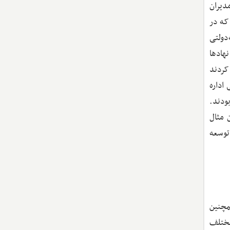
داد مدیران
که در
دولتی
هادها
کردند
تی اداره
دن قدرت خود بودند.
 مثال
توسعه
همچنین
مختلف