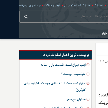
ا
اشتراک
اشتراک نسخه دیجیتال
آرشیو مجلات
جستجوی پیشرفته
بازار
پربیننده ترین اخبار تمام شماره ها
اینجا تهران است، قسمت بازار اسلحه
مارکسیسم چیست؟
حق اولاد و کمک عائله مندی چیست؟ (شرایط برای
کارگران)
قتصاد
ساقیانِ تلخ‌کامی
ترینگ