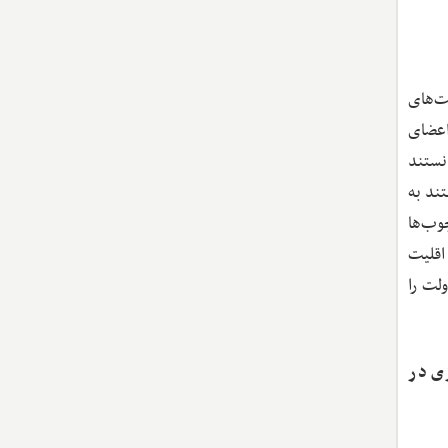
ت‌های
اعضای
نستند
تند به
وب‌ها
اقلیت
لت را
سازی در