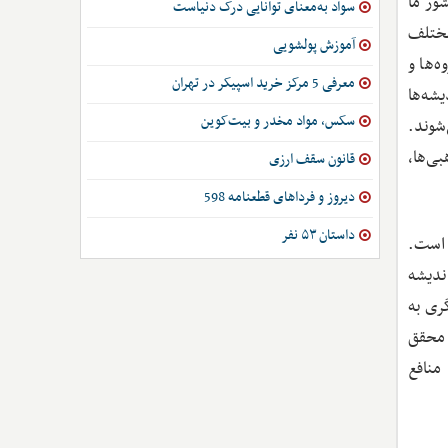
ور ما
سواد به‌معنای توانایی درک دنیاست
مختلف
آموزش پولشویی
‌ها و
معرفی 5 مرکز خرید اسپیکر در تهران
شه‌ها
سکس، مواد مخدر و بیت‌کوین
شوند.
ی‌ها،
قانون سقف ارزی
دیروز و فرداهای قطعنامه 598
داستان ۵۳ نفر
 است.
ندیشه
ری به
ص محقق
منافع