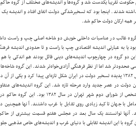
انقلاب ۵۷ و از سال ۱۳۶۰ به بعد دیدیم حکومت تقریباً یکدست شد و گروه‌ها و اندیشه‌های مختلف از گروه حا
ته شدند. اینجا بود که تسخیرشدگی دولت اتفاق افتاد و اندیشه یک گ
ر همه ارکان دولت حاکم شد.
اهده می‌کنیم تا سال‌های اولیه دهه ۱۳۸۰ این گروه غالب در مناسبات داخلی خویش دو شاخه اصلی چپ و راست 
د یا به عبارتی اندیشه اقتصادی چپ با راست و تا حدودی اندیشه فرهنگ
این دو گروه در چهارچوب اندیشه‌های دینی قائل بودند هم اندکی با هم 
 محدودتر شد اما از نظر فرهنگی آزادی‌خواه‌تر شدند. این گروه شاخه‌ها
را در نیروهای نظامی و امنیتی هم داشتند تا اینکه در سال ۱۳۸۲ پدیده تسخیر دولت در ایران شکل تازه‌ای پیدا کرد و یکی از
ن دولت در عصر جدید وارد مرحله تازه شد. این گروه اندیشه‌های متفاو
داشتند و افراطی‌تر بودند و شروع فعالیت آنها به‌طور مشخص از شورای دوم شهر تهران در سال ۱۳۸۲ بود
عامل با جهان تاکید زیادی روی تقابل با غرب داشتند. آنها همچنین د
ند. آنها توانستند یک سال بعد در مجلس هفتم قسمت بیشتری از حاکم
کنند و در انتخابات ریاست‌جمهوری سال 1384، این گروه با این اندیشه تقابلی با دنیای غرب و اندیشه‌های خاص مذهبی 