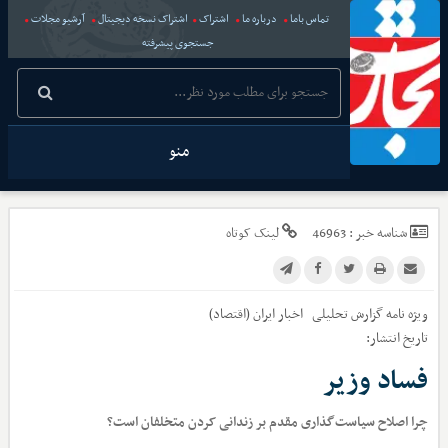
تماس باما
درباره ما
اشتراک
اشتراک نسخه دیجیتال
آرشیو مجلات
جستجوی پیشرفته
منو
شناسه خبر :
46963
لینک کوتاه
ویژه نامه گزارش تحلیلی
اخبار
ایران (اقتصاد)
تاریخ انتشار:
فساد وزیر
چرا اصلاح سیاست‌گذاری مقدم بر زندانی کردن متخلفان است؟