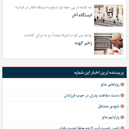
سه کشته در پی حمله فرد مسلح به ایستگاه قطار در فرانسه
ایستگاه آخر
روابط بین کوبا و آمریکا مجدداً رو به تیرگی گذاشت
زخم کهنه
پربیننده ترین اخبار این شماره
رویاهای مائو
دست سفاهت پدران در جیب فرزندان
نابودی مشاغل
پارادایم مائو
تامین امنیت آب، لازمه حفظ امنیت غذایی