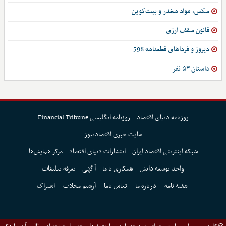
سکس، مواد مخدر و بیت‌کوین
قانون سقف ارزی
دیروز و فرداهای قطعنامه 598
داستان ۵۳ نفر
روزنامه دنیای اقتصاد
روزنامه انگلیسی Financial Tribune
سایت خبری اقتصادنیوز
شبکه اینترنتی اقتصاد ایران
انتشارات دنیای اقتصاد
مرکز همایش‌ها
واحد توسعه دانش
همکاری با ما
آگهی
تعرفه تبلیغات
هفته نامه
درباره ما
تماس باما
آرشیو مجلات
اشتراک