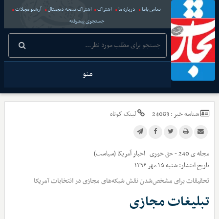
تماس باما
درباره ما
اشتراک
اشتراک نسخه دیجیتال
آرشیو مجلات
جستجوی پیشرفته
منو
شناسه خبر :
24083
لینک کوتاه
مجله ی 240 - حق خوری
اخبار
آمریکا (سیاست)
تاریخ انتشار:
شنبه ۱۵ مهر ۱۳۹۶
تحقیقات برای مشخص‌شدن نقش شبکه‌های مجازی در انتخابات آمریکا
تبلیغات مجازی