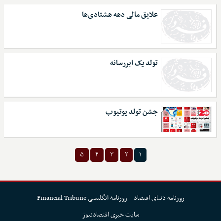
علایق مالی دهه هشتادی‌ها
تولد یک ابررسانه
جشن تولد یوتیوب
۵
۴
۳
۲
۱
روزنامه دنیای اقتصاد
روزنامه انگلیسی Financial Tribune
سایت خبری اقتصادنیوز