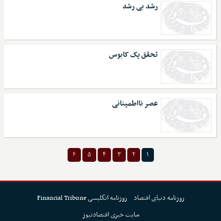
رشد بی رشد
تحقق یک کابوس
عصر نااطمینانی
۶
۵
۴
۳
۲
۱
روزنامه دنیای اقتصاد
روزنامه انگلیسی Financial Tribune
سایت خبری اقتصادنیوز