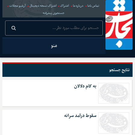
تماس باما
درباره ما
اشتراک
اشتراک نسخه دیجیتال
آرشیو مجلات
جستجوی پیشرفته
منو
نتایج جستجو
به کام دلالان
سقوط درآمد سرانه