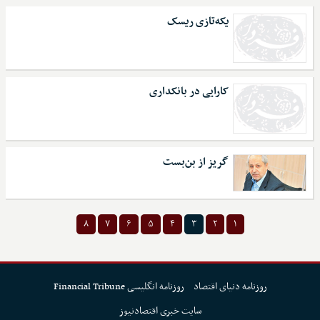
یکه‌تازی ریسک
کارایی در بانکداری
گریز از بن‌بست
۸
۷
۶
۵
۴
۳
۲
۱
روزنامه دنیای اقتصاد
روزنامه انگلیسی Financial Tribune
سایت خبری اقتصادنیوز