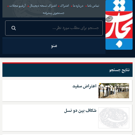
تماس باما
درباره ما
اشتراک
اشتراک نسخه دیجیتال
آرشیو مجلات
جستجوی پیشرفته
منو
نتایج جستجو
اعتراض سفید
شکاف بین دو نسل