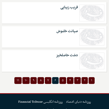
فریب زیبایی
صیانت خاموش
دشت حاصلخیز
۱۱
۱۰
۹
۸
۷
۶
۵
۴
۳
۲
۱
روزنامه دنیای اقتصاد
روزنامه انگلیسی Financial Tribune