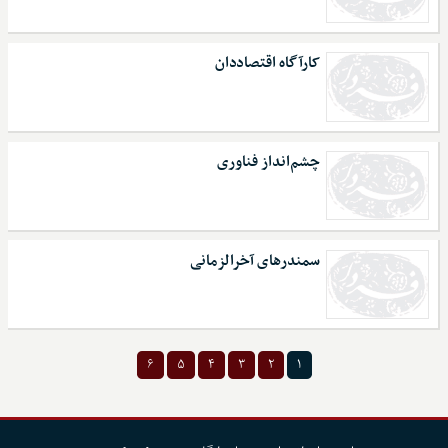
کارآگاه اقتصاددان
چشم‌انداز فناوری
سمندرهای آخرالزمانی
۶
۵
۴
۳
۲
۱