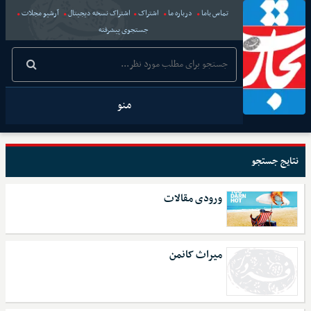
تماس باما
درباره ما
اشتراک
اشتراک نسخه دیجیتال
آرشیو مجلات
جستجوی پیشرفته
منو
نتایج جستجو
ورودی مقالات
میراث کانمن