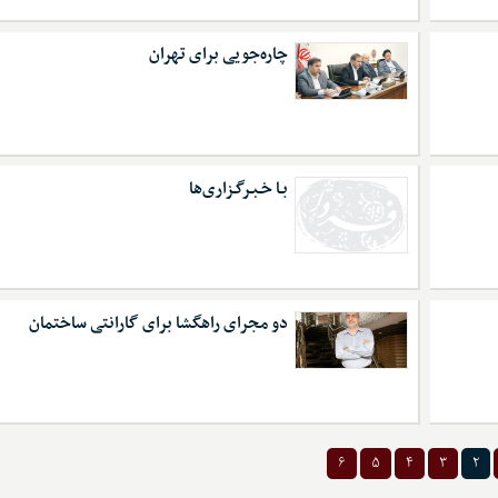
چاره‌جویی برای تهران
بـا خـبـرگـزاری‌ها
دو مجرای راهگشا برای گارانتی ساختمان
۶
۵
۴
۳
۲