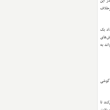
ر این
رخلاف
اد بک
ش‌های
ند به
ه گوشی
کند تا