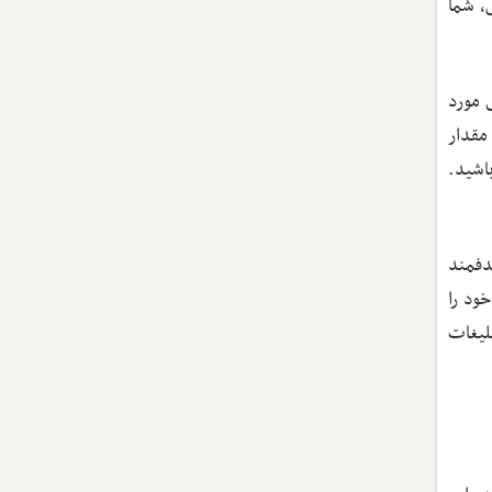
 در این روش، شما
 مورد
مقدار
اشید.
دفمند
ود را
لیغات