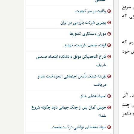
 سریع
رقابت بر سر کیفیت
یی که
بهترین شرکت بازرسی در ایران
دوران دستکاری کنتورها
یم که
قوت، ضعف، فرصت، تهدید
ش خود
فارغ التحصیلان موفق دانشکده اقتصاد صنعتی
شریف
هزینه عینک تأمین اجتماعی: نحوه ثبت نام و
دریافت
. اگر
احمقانه‌های مائو
است: یا باید سایت خود را برای گوگل بهینه‌سازی کنید (SEO) و طی چند
جهش آلمان پس از جنگ جهانی دوم چگونه شروع
اول نتایج جستجو ظاهر
شد؟
سواد به‌معنای توانایی درک دنیاست