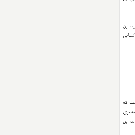
حصولات
د این
کسانی
ست که
مشتری
د این