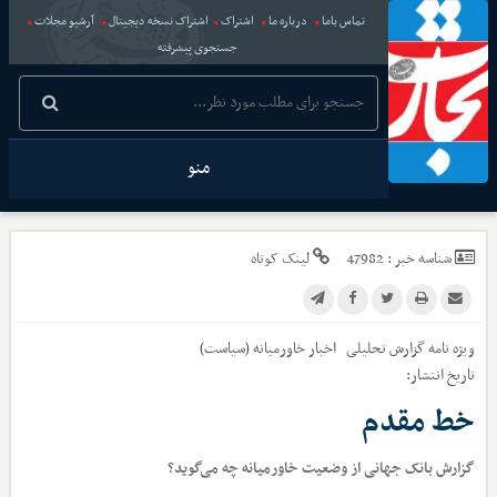
تماس باما
درباره ما
اشتراک
اشتراک نسخه دیجیتال
آرشیو مجلات
جستجوی پیشرفته
منو
شناسه خبر :
47982
لینک کوتاه
ویژه نامه گزارش تحلیلی
اخبار
خاورمیانه (سیاست)
تاریخ انتشار:
خط مقدم
گزارش بانک جهانی از وضعیت خاورمیانه چه می‌گوید؟