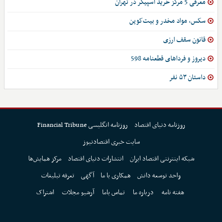
معرفی 5 مرکز خرید اسپیکر در تهران
سکس، مواد مخدر و بیت‌کوین
قانون سقف ارزی
دیروز و فرداهای قطعنامه 598
داستان ۵۳ نفر
روزنامه دنیای اقتصاد
روزنامه انگلیسی Financial Tribune
سایت خبری اقتصادنیوز
شبکه اینترنتی اقتصاد ایران
انتشارات دنیای اقتصاد
مرکز همایش‌ها
واحد توسعه دانش
همکاری با ما
آگهی
تعرفه تبلیغات
هفته نامه
درباره ما
تماس باما
آرشیو مجلات
اشتراک