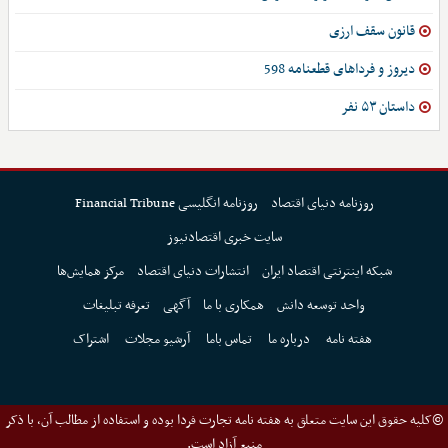
قانون سقف ارزی
دیروز و فرداهای قطعنامه 598
داستان ۵۳ نفر
روزنامه دنیای اقتصاد
روزنامه انگلیسی Financial Tribune
سایت خبری اقتصادنیوز
شبکه اینترنتی اقتصاد ایران
انتشارات دنیای اقتصاد
مرکز همایش‌ها
واحد توسعه دانش
همکاری با ما
آگهی
تعرفه تبلیغات
هفته نامه
درباره ما
تماس باما
آرشیو مجلات
اشتراک
©کلیه حقوق این سایت متعلق به هفته نامه تجارت فردا بوده و استفاده از مطالب آن، با ذکر
منبع آزاد است.