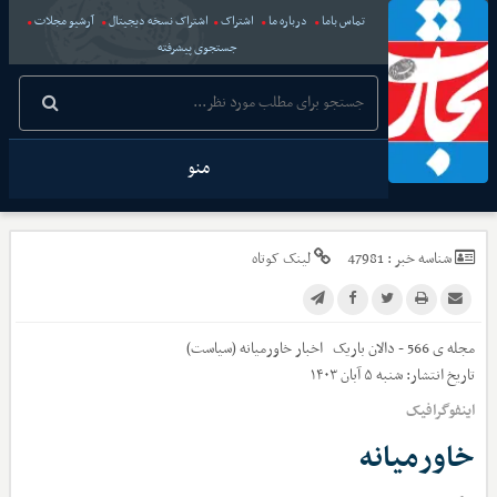
تماس باما
درباره ما
اشتراک
اشتراک نسخه دیجیتال
آرشیو مجلات
جستجوی پیشرفته
منو
شناسه خبر :
47981
لینک کوتاه
مجله ی 566 - دالان باریک
اخبار
خاورمیانه (سیاست)
تاریخ انتشار:
شنبه ۵ آبان ۱۴۰۳
اینفوگرافیک
خاورمیانه