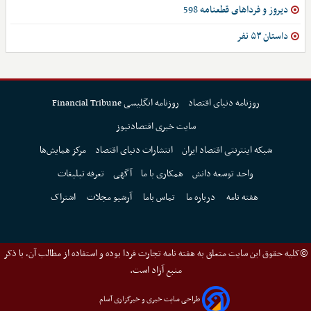
دیروز و فرداهای قطعنامه 598
داستان ۵۳ نفر
روزنامه دنیای اقتصاد
روزنامه انگلیسی Financial Tribune
سایت خبری اقتصادنیوز
شبکه اینترنتی اقتصاد ایران
انتشارات دنیای اقتصاد
مرکز همایش‌ها
واحد توسعه دانش
همکاری با ما
آگهی
تعرفه تبلیغات
هفته نامه
درباره ما
تماس باما
آرشیو مجلات
اشتراک
©کلیه حقوق این سایت متعلق به هفته نامه تجارت فردا بوده و استفاده از مطالب آن، با ذکر
منبع آزاد است.
طراحی سایت خبری و خبرگزاری آسام