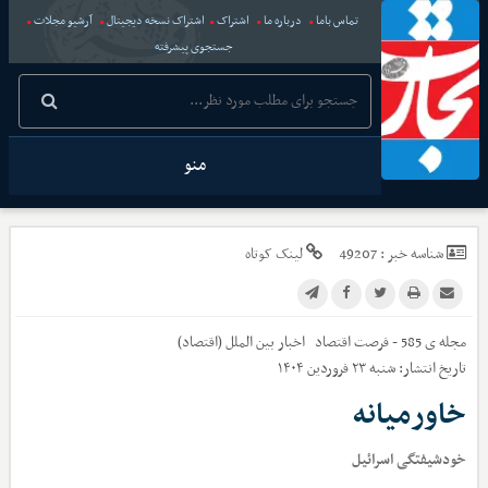
تماس باما
درباره ما
اشتراک
اشتراک نسخه دیجیتال
آرشیو مجلات
جستجوی پیشرفته
منو
شناسه خبر :
49207
لینک کوتاه
مجله ی 585 - فرصت اقتصاد
اخبار
بین الملل (اقتصاد)
تاریخ انتشار:
شنبه ۲۳ فروردین ۱۴۰۴
خاورمیانه
خودشیفتگی اسرائیل