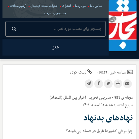
تماس باما
درباره ما
اشتراک
اشتراک نسخه دیجیتال
آرشیو مجلات
جستجوی پیشرفته
منو
شناسه خبر :
49027
لینک کوتاه
مجله ی 583 - شیرینی تحریم
اخبار
بین الملل (اقتصاد)
تاریخ انتشار:
شنبه ۱۱ اسفند ۱۴۰۳
نهادهای بدنهاد
چرا برخی کشورها غرق در فساد می‌شوند؟