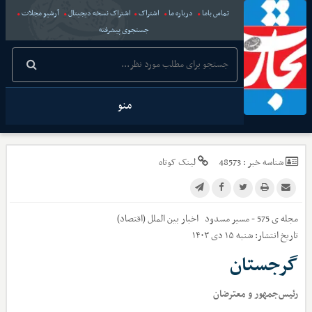
تماس باما
درباره ما
اشتراک
اشتراک نسخه دیجیتال
آرشیو مجلات
جستجوی پیشرفته
منو
شناسه خبر :
48573
لینک کوتاه
مجله ی 575 - مسیر مسدود
اخبار
بین الملل (اقتصاد)
تاریخ انتشار:
شنبه ۱۵ دی ۱۴۰۳
گرجستان
رئیس‌جمهور و معترضان