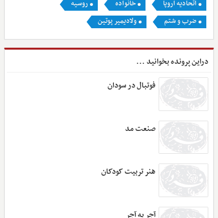
اتحادیه اروپا
خانواده
روسیه
ضرب و شتم
ولادیمیر پوتین
دراین پرونده بخوانید ...
فوتبال در سودان
صنعت مد
هنر تربیت کودکان
آجر به آجر