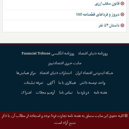
قانون سقف ارزی
دیروز و فرداهای قطعنامه 598
داستان ۵۳ نفر
روزنامه دنیای اقتصاد
روزنامه انگلیسی Financial Tribune
سایت خبری اقتصادنیوز
شبکه اینترنتی اقتصاد ایران
انتشارات دنیای اقتصاد
مرکز همایش‌ها
واحد توسعه دانش
همکاری با ما
آگهی
تعرفه تبلیغات
هفته نامه
درباره ما
تماس باما
آرشیو مجلات
اشتراک
©کلیه حقوق این سایت متعلق به هفته نامه تجارت فردا بوده و استفاده از مطالب آن، با ذکر
منبع آزاد است.