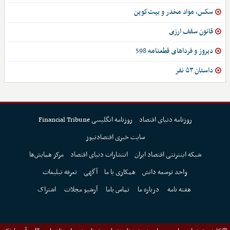
سکس، مواد مخدر و بیت‌کوین
قانون سقف ارزی
دیروز و فرداهای قطعنامه 598
داستان ۵۳ نفر
روزنامه دنیای اقتصاد
روزنامه انگلیسی Financial Tribune
سایت خبری اقتصادنیوز
شبکه اینترنتی اقتصاد ایران
انتشارات دنیای اقتصاد
مرکز همایش‌ها
واحد توسعه دانش
همکاری با ما
آگهی
تعرفه تبلیغات
هفته نامه
درباره ما
تماس باما
آرشیو مجلات
اشتراک