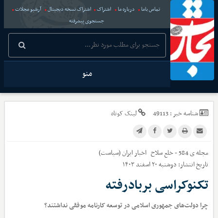
تماس باما
درباره ما
اشتراک
اشتراک نسخه دیجیتال
آرشیو مجلات
جستجوی پیشرفته
منو
شناسه خبر :
49113
لینک کوتاه
مجله ی 584 - خلع سلاح
اخبار
ایران (سیاست)
تاریخ انتشار:
دوشنبه ۲۰ اسفند ۱۴۰۳
تکنوکراسی بربادرفته
چرا دولت‌های جمهوری اسلامی در توسعه کارنامه موفقی نداشتند؟