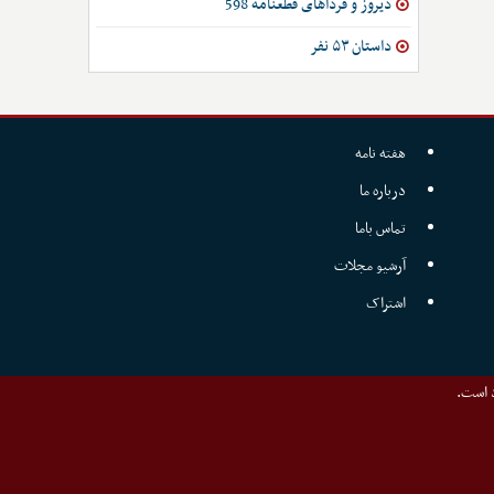
دیروز و فرداهای قطعنامه 598
داستان ۵۳ نفر
هفته نامه
درباره ما
تماس باما
آرشیو مجلات
اشتراک
د است.