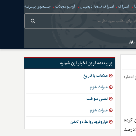
ا
اشتراک
اشتراک نسخه دیجیتال
آرشیو مجلات
جستجوی پیشرفته
بازار
پربیننده ترین اخبار این شماره
ملاقات با تاریخ
 انتشار:
میراث شوم
نشتی سوخت
میراث شوم
ن کرده
فرازوفرود روابط دو تمدن
است. اما تجربه تورم در ایران، پدیده‌ای منحصربه‌فرد است؛ بیش از نیم قرن تورم مزمن دورقمی که تنها دو سه سالی به زیر 10درصد