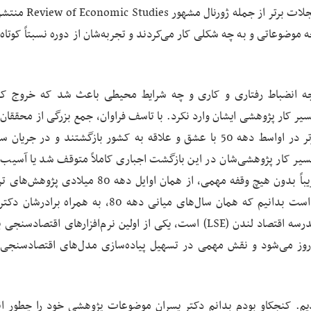
مقاله دکتر پسران نبود و وی قبل از آن هم چند مقاله در مجلات ب
 موضوعاتی و به چه شکلی کار می‌کردند و تجربه‌شان از دوره نسبتاً کوتا
 چه انضباط رفتاری و کاری و چه شرایط محیطی باعث شد که خروج ک
کتر پسران در تابستان 1357، خللی در مسیر کار پژوهشی ایشان وارد نکرد. با تاسف فراوان، جمع بزرگی از محقق
را می‌شناسیم که پس از فارغ‌التحصیلی از دانشگاه‌های برتر در اواسط دهه 50 با عشق و علاقه به کشور بازگشتند و در 
د و مسیر کار پژوهشی‌شان در این بازگشت اجباری کاملاً متوقف شد یا آسیب
دیگر به روند قبلی بازنگشت. در حالی که دکتر پسران تقریباً بدون هیچ وقفه مهمی، از همان اوایل دهه 0
خود را پیش برده و مقالات مهمی را چاپ کردند. جالب است بدانیم که همان سال‌های میانی دهه 80، به هم
پسران، که او هم فارغ‌التحصیل دکترای اقتصادسنجی از مدرسه اقتصاد لندن (LSE) است، یکی از اولین نرم‌افزارهای اقت
 هم به‌روز می‌شود و نقش مهمی در تسهیل پیاده‌سازی مدل‌های اقتصادسنجی
یم. کنجکاو بودم بدانم دکتر پسران موضوعات پژوهشی خود را چطور ا