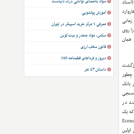
سواد به‌معنای توانایی درک دنیاست
(استاد
هاروارد
آموزش پولشویی
 زمانی
معرفی 5 مرکز خرید اسپیکر در تهران
خه‌های تجاری را روی
سکس، مواد مخدر و بیت‌کوین
ز همان
قانون سقف ارزی
دیروز و فرداهای قطعنامه 598
ر فاصله بین پس از فارغ‌التحصیلی از کمبریج (حوالی سال ۱۳۵۳) و بازگشت
داستان ۵۳ نفر
دند چطور
 بانک
دسنجی
۲۰) در ژورنال بسیار معتبر Econometrica چاپ کرده‌اند.2 هر چند در
که یک
ای را چاپ کرده است. در انتهای مقاله Econometrica
این اولین