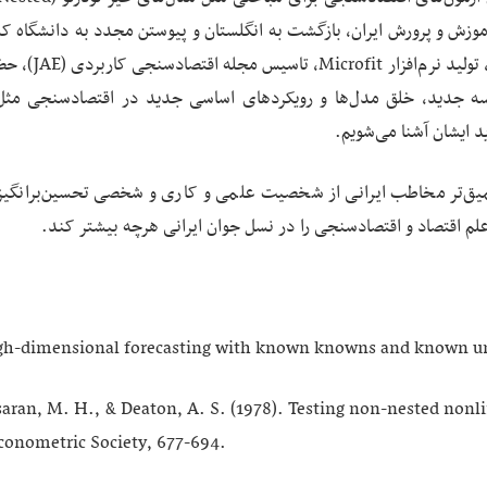
رت آموزش و پرورش ایران، بازگشت به انگلستان و پیوستن مجدد به دانشگاه ک
تجربه حضور در صنعت مالی و بخش‌های خارج از دانشگاه، تو
US) برای رهبری یک موسسه جدید، خلق مدل‌ها و رویکردهای اساسی جدید در اقتصادسنجی 
عمیق‌تر مخاطب ایرانی از شخصیت علمی و کاری و شخصی تحسین‌برانگیز
م اقتصاد و اقتصادسنجی را در نسل جوان ایرانی هرچه بیشتر کند.
igh-dimensional forecasting with known knowns and known 
saran, M. H., & Deaton, A. S. (1978). Testing non-nested nonl
conometric Society, 677-694.