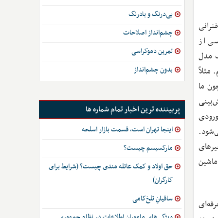
بی‌درنگ و بادرنگ
خنرانی
چشم‌انداز اصلاحات
 خواننده حسی از
تمرین دموکراسی
ک مدل
بدون چشم‌انداز
مثلاً
ون ما
ش‌بینی
پربیننده ترین اخبار تمام شماره ها
ورودی
اینجا تهران است، قسمت بازار اسلحه
‌شود.
چک از متغیرهای
مارکسیسم چیست؟
علوم داده و یادگیری ماشین
حق اولاد و کمک عائله مندی چیست؟ (شرایط برای
کارگران)
ساقیانِ تلخ‌کامی
فه‌ای
ویژگی‌های ماموران اطلاعات در نظام جمهوری