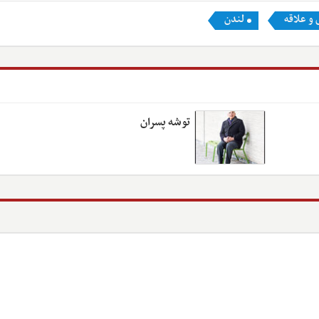
و علاقه
لندن
توشه پسران