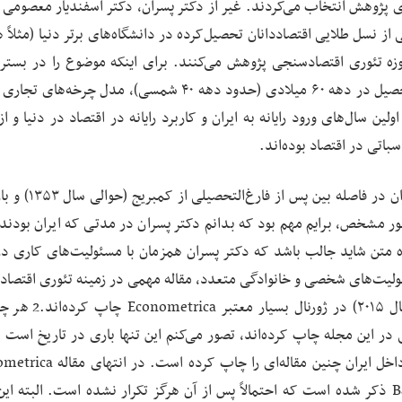
رای پژوهش انتخاب می‌کردند. غیر از دکتر پسران، دکتر اسفندیار معصومی 
اقتصاددان ایرانی از نسل طلایی اقتصاددانان تحصیل‌کرده در دانشگاه‌های برتر دنیا (مثلاً 
اکنون در حوزه تئوری اقتصادسنجی پژوهش می‌کنند. برای اینکه موضوع را در بستر
ببینیم، در حین گفت‌وگوها از ایشان شنیدم که در زمان تحصیل در دهه ۶۰ میلادی (حدود دهه ۴۰ شمسی)، مدل چر
 اولین سال‌های ورود رایانه به ایران و کاربرد رایانه در اقتصاد در دنیا و ا
باتی در اقتصاد بوده‌اند.
سوال دوم در مورد سبک کار و پژوهش دکتر پسران در ایران د
 اواخر دهه ۵۰ شمسی) بود. به‌طور مشخص، برایم مهم بود که بدانم دکتر پسران در مدتی که ایران بو
 متن شاید جالب باشد که دکتر پسران همزمان با مسئولیت‌های کاری در
لیت‌های شخصی و خانوادگی متعدد، مقاله مهمی در زمینه تئوری اقتصا
را (به همراه انگس دیتون، برنده جایزه نوبل اقتصاد در سال ۱۵
ی در این مجله چاپ کرده‌اند، تصور می‌کنم این تنها باری در تاریخ است 
نویسنده از داخل ایران و با عنوان شغلی در یک موسسه داخل ایران چنین مقاله‌
موسسه متبوع هاشم‌پسران با عبارت Bank Markazi Iran ذکر شده است که احتمالاً پس از آن هرگز تکرار نشده است. البته 