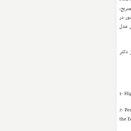
مبریج،
لید نرم‌افزار Microfit، تاسیس مجله اقتصادسنجی کاربردی (JAE)، حضور در
مثل مدل
 دکتر
1- H
2- Pe
the E