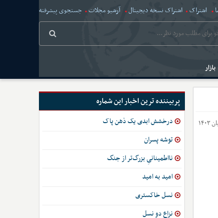
ا
اشتراک
اشتراک نسخه دیجیتال
آرشیو مجلات
جستجوی پیشرفته
بازار
پربیننده ترین اخبار این شماره
درخشش ابدی یک ذهن پاک
توشه پسران
نااطمینانیِ بزرگ‌تر از جنگ
امید به امید
نسل خاکستری
نزاع دو نسل