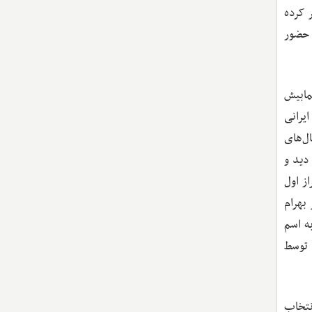
رتر از جمله ژورنال مشهور Review of Economic Studies منتشر کرده
ه حضور
مابیش
ان ایرانی
جریان سال‌های
 دید و
8 میلادی پژوهش‌های تراز اول
راه برادرشان دکتر بهرام
صادسنجی به اسم
 توسط
نتخاب