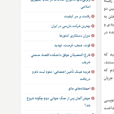
 زمینه
اسلامی
ین دو
تن به
رقابت بر سر کیفیت
یدی و
بهترین شرکت بازرسی در ایران
ده در
دوران دستکاری کنتورها
قوت، ضعف، فرصت، تهدید
ید که
فارغ التحصیلان موفق دانشکده اقتصاد صنعتی
ستند،
شریف
دم که
هزینه عینک تأمین اجتماعی: نحوه ثبت نام و
جریان
دریافت
احمقانه‌های مائو
جهش آلمان پس از جنگ جهانی دوم چگونه شروع
نویسی
شد؟
 نداشت