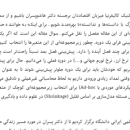
گاه پلی‌تکنیک کالیفرنیا میزبان اقتصاددان برجسته دکتر هاشم‌پسران باشیم و از س
علمی ایشان در مورد «پیش‌بینی با مدل‌های با ابعاد بزرگ با دانسته‌ها و ندانسته»1 بهره‌مند شویم. برای اینکه به
ای از این مقاله مفصل را نقل می‌کنم. سوال مقاله این است که اگر ی
نی فرای یک دوره، چطور زیرمجموعه‌ای از این متغیرها را انتخاب کنیم. 
ای چند فصل آینده را دارد. پیش‌بینی فصل بعد نسبتاً راحت‌تر است چ
 نرخ ارز، نرخ تورم جهانی و...) در دوره فعلی را می‌دانیم. حال برای پی
بریم که خودشان باید برای یک دوره جلوتر پیش‌بینی شوند تا به عنوان 
 وقتی تعداد زیادی ورودی داریم به لحاظ محاسباتی غیرعملی و نادقیق می
مقاله دکتر پسران روشی مبتنی بر «نظریه» (در مقابل رویکردهای موردی یا Ad-hoc) برای انتخاب زیرمجموعه‌ای کو
محتمل را ارائه می‌کند که نه‌تنها در اقتصادسنجی بلکه برای مسئله مدل‌سازی بر اساس تقلیل (Shrinkage) در 
 ایرانی دانشگاه برگزار کردیم تا از دکتر پسران در مورد مسیر زندگی حر