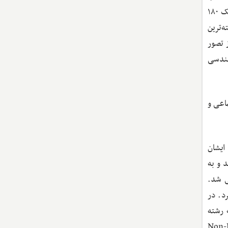
می‌کند که باعث می‌شود اکثریت مقالات ایشان مورد توجه گسترده جامعه علمی قرار بگیرد و جمع ارجاعات به مقالات‌شان به نزدیک ۱۸۰
‌ترین
ارج از تصور
هندسی
ماعی و
 پیشنهاد مکملی داشتند و مصاحبه‌ای را که سال ۲۰۱۸ مجله Econometric Theory (ET) با ایشان
 و به
ی شد.
د. در
 رشته
تصادسنجی برای مباحثی مثل مدل‌های غیر تودرتو (Non-Nested