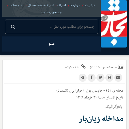
تماس باما
درباره ما
اشتراک
اشتراک نسخه دیجیتال
آرشیو مجلات
جستجوی پیشرفته
منو
شناسه خبر :
34846
لینک کوتاه
مجله ی 364 - چاپیدن پول
اخبار
ایران (اقتصاد)
تاریخ انتشار:
شنبه ۳۱ خرداد ۱۳۹۹
اینفوگرافیک
مداخله زیان‌بار