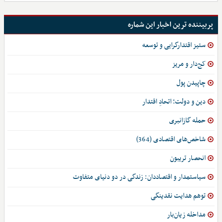
پربیننده ترین اخبار این شماره
ستیز اقتدارگرایی و توسعه
کج‌دار و مریز
چاپیدن پول
دین و دولت؛ اتحادِ اقتدار
حمله گازانبری
شاخص‌های اقتصادی (364)
انحصار تریبون
سیاستمدار و اقتصاددان: زندگی در دو دنیای متفاوت
توهم هدایت نقدینگی
مداخله زیان‌بار