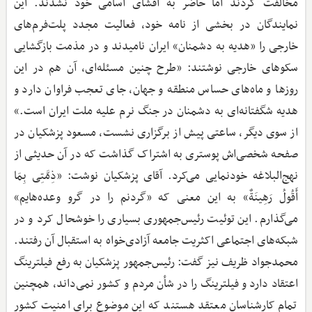
مخالفت کردند اما حاضر به افشای اسامی خود نشدند. این
نمایندگان در بخشی از نامه خود، فعالیت مجدد پلت‌فرم‌های
خارجی را «هدیه به دشمنان» ایران نامیدند و در مذمت بازگشایی
سکوهای خارجی نوشتند: «طرح چنین مسئله‌ای، آن هم در این
روزها و ماه‌های حساس منطقه و جهان، جای تعجب فراوان دارد و
هدیه شگفتانه‌ای به دشمنان در جنگ نرم علیه ملت ایران است.»
از سوی دیگر، ساعتی پیش از برگزاری نشست، مسعود پزشکیان در
صفحه شخصی‌اش پوستری به اشتراک گذاشت که در آن حدیثی از
نهج‌البلاغه خودنمایی می‌کرد. آقای پزشکیان نوشت: «ذِمَّتِی بِمَا
أَقُولُ رَهِینَةٌ» به این معنی که «گردنم را در گرو وعده‌هایم»
می‌گذارم. این توئیت رئیس‌جمهوری بسیاری را خوشحال کرد و در
شبکه‌های اجتماعی اکثریت جامعه آزادی‌خواه به استقبال آن رفتند.
محمدجواد ظریف نیز گفت: رئیس‌جمهور پزشکیان به رفع فیلترینگ
اعتقاد دارد و فیلترینگ را در شأن مردم و کشور نمی‌داند، همچنین
تمام کارشناسان معتقد هستند که این موضوع برای امنیت کشور