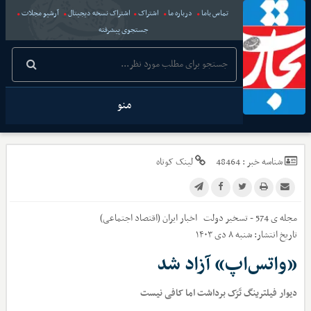
تماس باما
درباره ما
اشتراک
اشتراک نسخه دیجیتال
آرشیو مجلات
جستجوی پیشرفته
منو
شناسه خبر :
48464
لینک کوتاه
مجله ی 574 - تسخیر دولت
اخبار
ایران (اقتصاد اجتماعی)
تاریخ انتشار:
شنبه ۸ دی ۱۴۰۳
«واتس‌اپ» آزاد شد
دیوار فیلترینگ تَرَک برداشت اما کافی نیست