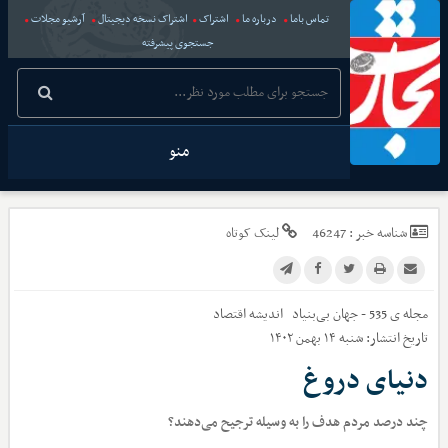
تماس باما
درباره ما
اشتراک
اشتراک نسخه دیجیتال
آرشیو مجلات
جستجوی پیشرفته
منو
شناسه خبر :
46247
لینک کوتاه
مجله ی 535 - جهان بی‌بنیاد
اندیشه اقتصاد
تاریخ انتشار:
شنبه ۱۴ بهمن ۱۴۰۲
دنیای دروغ
چند درصد مردم هدف را به وسیله ترجیح می‌دهند؟