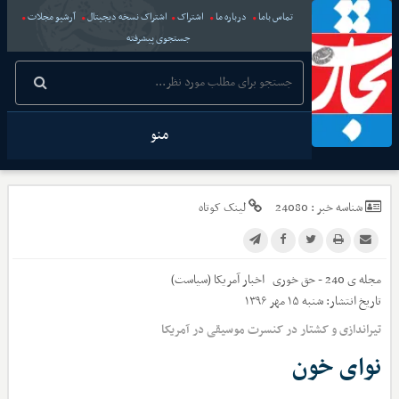
تماس باما
درباره ما
اشتراک
اشتراک نسخه دیجیتال
آرشیو مجلات
جستجوی پیشرفته
منو
شناسه خبر :
24080
لینک کوتاه
مجله ی 240 - حق خوری
اخبار
آمریکا (سیاست)
تاریخ انتشار:
شنبه ۱۵ مهر ۱۳۹۶
تیراندازی و کشتار در کنسرت موسیقی در آمریکا
نوای خون