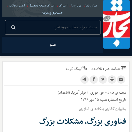
تماس باما
درباره ما
اشتراک
اشتراک نسخه دیجیتال
آرشیو مجلات
جستجوی پیشرفته
منو
شناسه خبر :
24098
لینک کوتاه
مجله ی 240 - حق خوری
اخبار
آمریکا (اقتصاد)
تاریخ انتشار:
شنبه ۱۵ مهر ۱۳۹۶
مقررات‌گذاری بنگاه‌های فناوری
فناوری بزرگ، مشکلات بزرگ