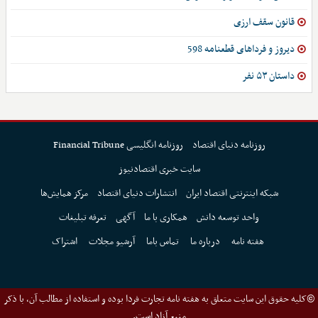
قانون سقف ارزی
دیروز و فرداهای قطعنامه 598
داستان ۵۳ نفر
روزنامه دنیای اقتصاد
روزنامه انگلیسی Financial Tribune
سایت خبری اقتصادنیوز
شبکه اینترنتی اقتصاد ایران
انتشارات دنیای اقتصاد
مرکز همایش‌ها
واحد توسعه دانش
همکاری با ما
آگهی
تعرفه تبلیغات
هفته نامه
درباره ما
تماس باما
آرشیو مجلات
اشتراک
©کلیه حقوق این سایت متعلق به هفته نامه تجارت فردا بوده و استفاده از مطالب آن، با ذکر
منبع آزاد است.