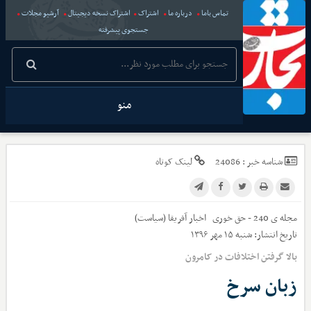
تماس باما
درباره ما
اشتراک
اشتراک نسخه دیجیتال
آرشیو مجلات
جستجوی پیشرفته
منو
شناسه خبر :
24086
لینک کوتاه
مجله ی 240 - حق خوری
اخبار
آفریقا (سیاست)
تاریخ انتشار:
شنبه ۱۵ مهر ۱۳۹۶
بالا گرفتن اختلافات در کامرون
زبان سرخ