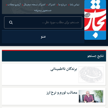
تماس باما
درباره ما
اشتراک
اشتراک نسخه دیجیتال
آرشیو مجلات
جستجوی پیشرفته
منو
نتایج جستجو
برندگان نااطمینانی
مصائب تورم و نرخ ارز