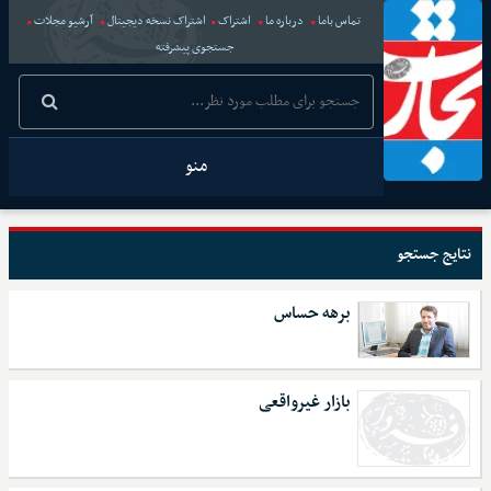
تماس باما
درباره ما
اشتراک
اشتراک نسخه دیجیتال
آرشیو مجلات
جستجوی پیشرفته
منو
نتایج جستجو
برهه حساس
بازار غیرواقعی