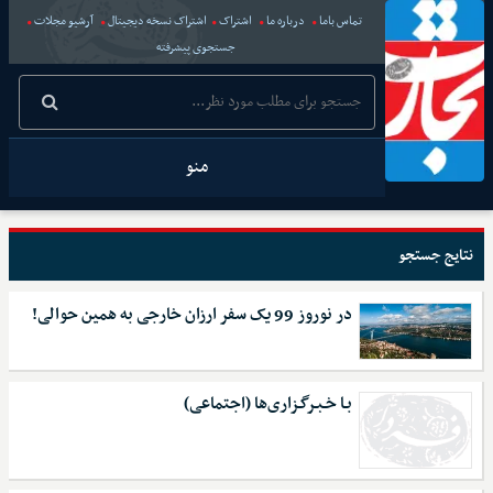
تماس باما
درباره ما
اشتراک
اشتراک نسخه دیجیتال
آرشیو مجلات
جستجوی پیشرفته
منو
نتایج جستجو
در نوروز 99 یک سفر ارزان خارجی به همین حوالی!
بـا خـبـرگـزاری‌ها (اجتماعی)