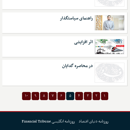
راهنمای سیاستگذار
اثر افزایشی
در محاصره گدایان
۱۰
۹
۸
۷
۶
۵
۴
۳
۲
۱
روزنامه دنیای اقتصاد
روزنامه انگلیسی Financial Tribune