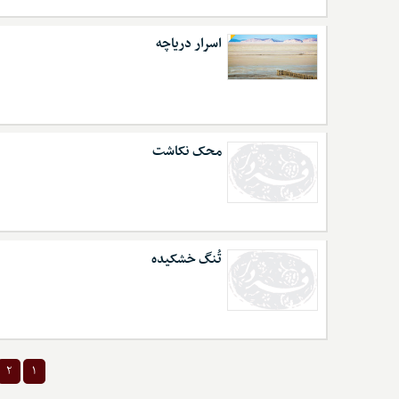
اسرار دریاچه
محک نکاشت
تُنگ خشکیده
۲
۱