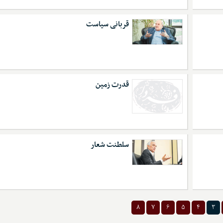
قربانی سیاست
قدرت زمین
سلطنت شعار
۸
۷
۶
۵
۴
۳