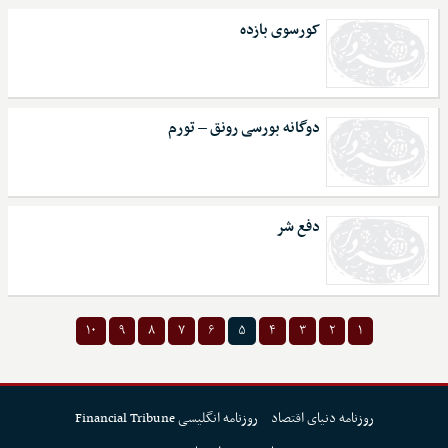
کورسوی بازده
دوگانه بورسی رونق – تورم
دفع شر
۱۰
۹
۸
۷
۶
۵
۴
۳
۲
۱
روزنامه دنیای اقتصاد
روزنامه انگلیسی Financial Tribune