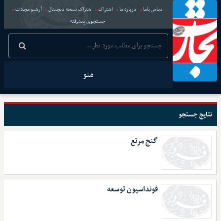
تماس باما
درباره ما
اشتراک
اشتراک نسخه دیجیتال
آرشیو مجلات
جستجوی پیشرفته
منو
نتایج جستجو
گنج مرتع
فونداسیون توسعه