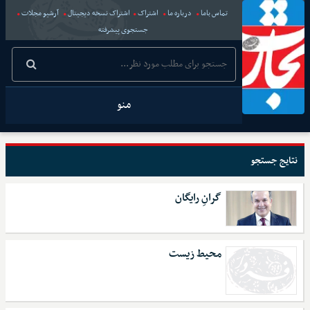
تماس باما
درباره ما
اشتراک
اشتراک نسخه دیجیتال
آرشیو مجلات
جستجوی پیشرفته
منو
نتایج جستجو
گرانِ رایگان
محیط زیست