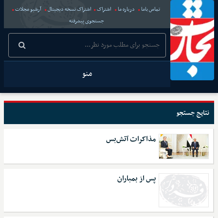
تماس باما
درباره ما
اشتراک
اشتراک نسخه دیجیتال
آرشیو مجلات
جستجوی پیشرفته
منو
نتایج جستجو
مذاکرات آتش‌بس
پس از بمباران