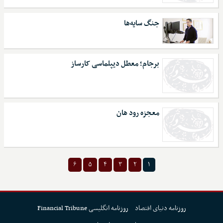
جنگ سایه‌ها
برجام؛ معطل دیپلماسی کارساز
معجزه رود هان
۶
۵
۴
۳
۲
۱
روزنامه دنیای اقتصاد
روزنامه انگلیسی Financial Tribune