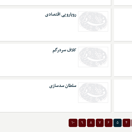
رویارویی اقتصادی
کلاف سردرگم
سلطان سدسازی
۱۰
۹
۸
۷
۶
۵
۴