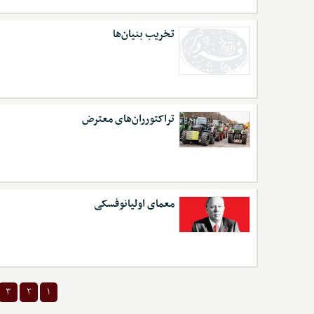
تخریب بنیان‌ها
تراکتورران‌های معترض
معمای اولیانوفسکی
۳
۲
۱