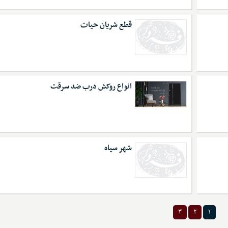
قطع شریان حیات
انواع روکش درب ضد سرقت
شهر سیاه
۳
۲
۱