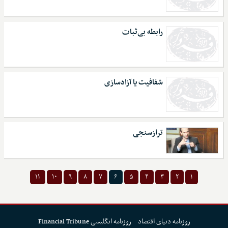
رابطه بی‌ثبات
شفافیت یا آزادسازی
ترازسنجی
۱۱
۱۰
۹
۸
۷
۶
۵
۴
۳
۲
۱
روزنامه دنیای اقتصاد
روزنامه انگلیسی Financial Tribune