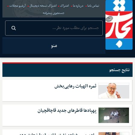
تماس باما
درباره ما
اشتراک
اشتراک نسخه دیجیتال
آرشیو مجلات
جستجوی پیشرفته
منو
نتایج جستجو
ثمره الهیات رهایی‌بخش
پهپادها قاطرهای جدید قاچاقچیان