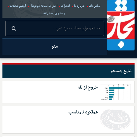
تماس باما
درباره ما
اشتراک
اشتراک نسخه دیجیتال
آرشیو مجلات
جستجوی پیشرفته
منو
نتایج جستجو
خروج از تله
عملکرد نامناسب