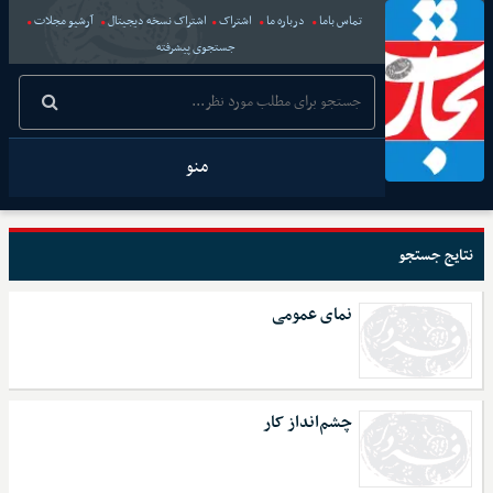
تماس باما
درباره ما
اشتراک
اشتراک نسخه دیجیتال
آرشیو مجلات
جستجوی پیشرفته
منو
نتایج جستجو
نمای عمومی
چشم‌انداز کار