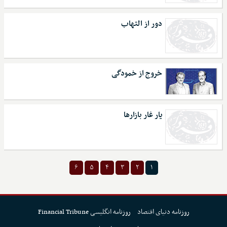
دور از التهاب
خروج از خمودگی
یار غار بازارها
۶
۵
۴
۳
۲
۱
روزنامه دنیای اقتصاد
روزنامه انگلیسی Financial Tribune